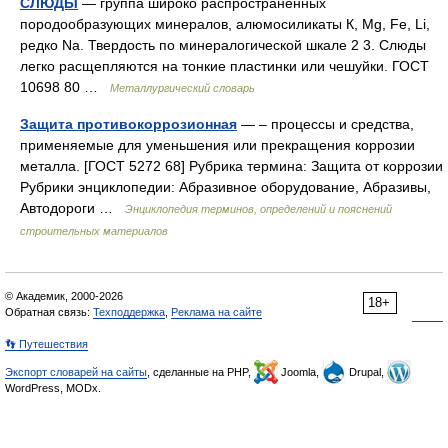
СЛЮДЫ
— группа широко распространенных
породообразующих минералов, алюмосиликаты К, Mg, Fe, Li,
редко Na. Твердость по минералогической шкале 2 3. Слюды
легко расщепляются на тонкие пластинки или чешуйки. ГОСТ
10698 80 …
Металлургический словарь
Защита противокоррозионная
— – процессы и средства,
применяемые для уменьшения или прекращения коррозии
металла. [ГОСТ 5272 68] Рубрика термина: Защита от коррозии
Рубрики энциклопедии: Абразивное оборудование, Абразивы,
Автодороги …
Энциклопедия терминов, определений и пояснений
строительных материалов
© Академик, 2000-2026
18+
Обратная связь:
Техподдержка
,
Реклама на сайте
👣 Путешествия
Экспорт словарей на сайты
, сделанные на PHP,
Joomla,
Drupal,
WordPress, MODx.