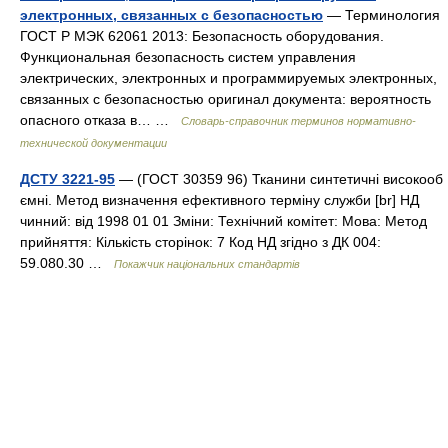
электронных, связанных с безопасностью
— Терминология
ГОСТ Р МЭК 62061 2013: Безопасность оборудования.
Функциональная безопасность систем управления
электрических, электронных и программируемых электронных,
связанных с безопасностью оригинал документа: вероятность
опасного отказа в… …
Словарь-справочник терминов нормативно-
технической документации
ДСТУ 3221-95
— (ГОСТ 30359 96) Тканини синтетичні високооб
ємні. Метод визначення ефективного терміну служби [br] НД
чинний: від 1998 01 01 Зміни: Технічний комітет: Мова: Метод
прийняття: Кількість сторінок: 7 Код НД згідно з ДК 004:
59.080.30 …
Покажчик національних стандартів